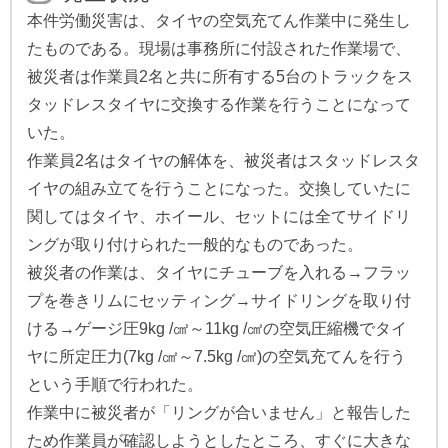
本件労働災害は、タイヤの空気充てん作業中に発生し
たものである。現場は事務所に付設された作業場で、
被災者は作業員2名と共に所有する5台のトラックをス
タッドレスタイヤに交換する作業を行うことになって
いた。
作業員2名はタイヤの解体を、被災者はスタッドレスタ
イヤの組み立てを行うことになった。交換していたに
関してはタイヤ、ホイール、セットには全てサイドリ
ングが取り付けられた一般的なものであった。
被災者の作業は、タイヤにチューブを入れる→フラッ
プを巻きリムにセッティング→サイドリングを取り付
ける→ゲージ圧9kg /㎠～11kg /㎠の空気圧縮機でタイ
ヤに所定圧力(7kg /㎠～7.5kg /㎠)の空気充てんを行う
という手順で行われた。
作業中に被災者が「リングが合いません」と報告した
ため作業員が確認しようとしたところ、すぐに大きな