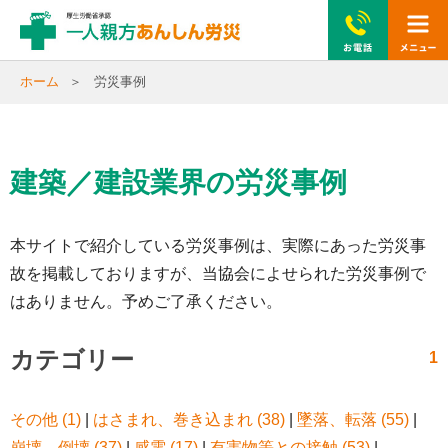
togg
navi
ホーム
労災事例
建築／建設業界の労災事例
本サイトで紹介している労災事例は、実際にあった労災事
故を掲載しておりますが、当協会によせられた労災事例で
はありません。予めご了承ください。
カテゴリー
1
その他 (1)
|
はさまれ、巻き込まれ (38)
|
墜落、転落 (55)
|
崩壊、倒壊 (37)
|
感電 (17)
|
有害物等との接触 (53)
|