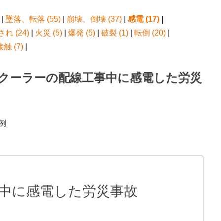
|
墜落、転落 (55)
|
崩壊、倒壊 (37)
|
感電 (17)
|
れ (24)
|
火災 (5)
|
爆発 (5)
|
破裂 (1)
|
転倒 (20)
|
 (7)
|
 クーラーの配線工事中に感電した労災
例
中に感電した労災事故