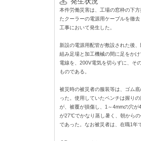
発生状況
本件労働災害は、工場の窓枠の下方
たクーラーの電源用ケーブルを徹去
工事において発生した。
新設の電源用配管が敷設された後、
組み足場と加工機械の間に足をかけ
電線を、200V電気を切らずに、
ものである。
被災時の被災者の服装等は、ゴム底
った。使用していたペンチは握りの
が、被覆が損傷し、1～4mmの穴
が27℃でかなり蒸し暑く、朝から
であった。なお被災者は、在職1年