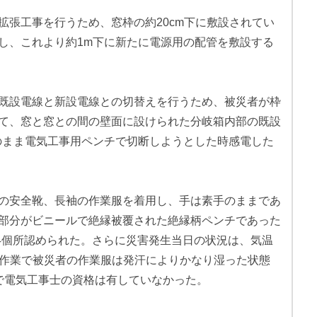
拡張工事を行うため、窓枠の約20cm下に敷設されてい
し、これより約1m下に新たに電源用の配管を敷設する
既設電線と新設電線との切替えを行うため、被災者が枠
て、窓と窓との間の壁面に設けられた分岐箱内部の既設
そのまま電気工事用ペンチで切断しようとした時感電した
の安全靴、長袖の作業服を着用し、手は素手のままであ
部分がビニールで絶縁被覆された絶縁柄ペンチであった
が4個所認められた。さらに災害発生当日の状況は、気温
の作業で被災者の作業服は発汗によりかなり湿った状態
で電気工事士の資格は有していなかった。