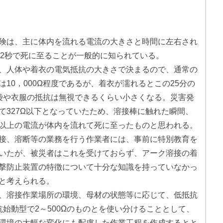
険は、主に体内を流れる電流の大きさと時間に左右され
約2秒で死に至ることが一般的に知られている。
、人体や着衣の電気抵抗の大きさで決まるので、通常の
10，000Ω程度であるが、着衣が濡れるとこの25分の
袋や衣服の抵抗は無視できるくらい小さくなる。災害発
て327Ω以下となっていたため、溶接棒に触れた瞬間、
程度以上の電流が体内を流れて死に至ったものと思われる。
接、溶断等の業務を行う作業者には、事前に特別教育を
いたが、被災者はこれを受けておらず、アーク溶接の着
撃防止装置の特徴について十分な知識を持っていなかっ
と考えられる。
、溶接作業場所の環境、母材の状態等に応じて、低抵抗
始動型で2～500Ωのものとを使い分けることとして、
環境の大幅な変化にも配慮した作業工程を作成するとと