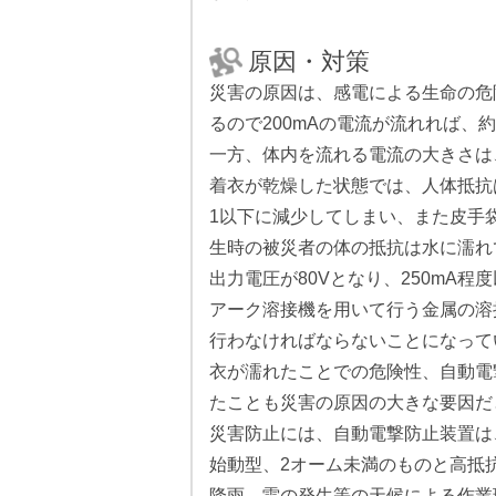
原因・対策
災害の原因は、感電による生命の危
るので200mAの電流が流れれば、
一方、体内を流れる電流の大きさは
着衣が乾燥した状態では、人体抵抗は
1以下に減少してしまい、また皮手
生時の被災者の体の抵抗は水に濡れ
出力電圧が80Vとなり、250mA
アーク溶接機を用いて行う金属の溶
行わなければならないことになって
衣が濡れたことでの危険性、自動電
たことも災害の原因の大きな要因だ
災害防止には、自動電撃防止装置は
始動型、2オーム未満のものと高抵抗
降雨、雷の発生等の天候による作業