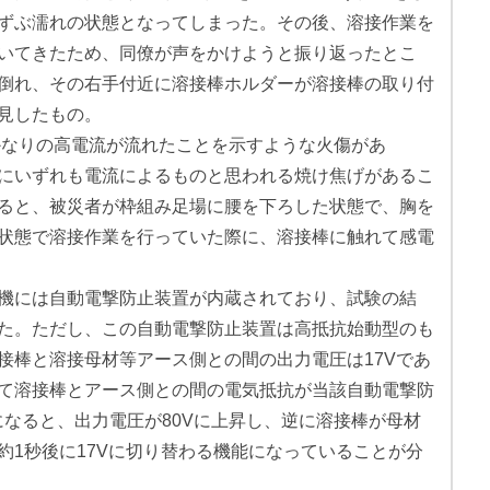
ずぶ濡れの状態となってしまった。その後、溶接作業を
いてきたため、同僚が声をかけようと振り返ったとこ
倒れ、その右手付近に溶接棒ホルダーが溶接棒の取り付
見したもの。
かなりの高電流が流れたことを示すような火傷があ
にいずれも電流によるものと思われる焼け焦げがあるこ
ると、被災者が枠組み足場に腰を下ろした状態で、胸を
状態で溶接作業を行っていた際に、溶接棒に触れて感電
機には自動電撃防止装置が内蔵されており、試験の結
た。ただし、この自動電撃防止装置は高抵抗始動型のも
接棒と溶接母材等アース側との間の出力電圧は17Vであ
て溶接棒とアース側との間の電気抵抗が当該自動電撃防
になると、出力電圧が80Vに上昇し、逆に溶接棒が母材
約1秒後に17Vに切り替わる機能になっていることが分