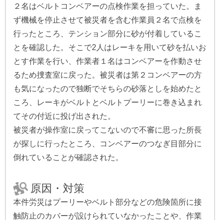
２名はベルトコンベアーの点検作業を担っていた。ま
ず機械を停止させて被災者を含む作業員２名で点検を
行ったところ、テンション部分に砂が付着しているこ
とを確認した。そこで2人はレーキを用いて砂を払いお
とす作業を行い、作業者１名はコンベアーを作動させ
るため捜査室に戻った。被災者は第２コンベアーの方
も気になったので独断でそちらの砂落としを始めたと
ころ、レーキがベルトとベルトプーリーに巻き込まれ
てその付近に投げ出された。
被災者が操作室に戻ってこないので不審に思った所長
が探しに行ったところ、コンベアーのつなぎ目部分に
倒れていることが確認された。
原因・対策
本件労災はプーリーやベルト部分などの危険箇所に接
触防止のカバーが設けられていなかったことや、作業