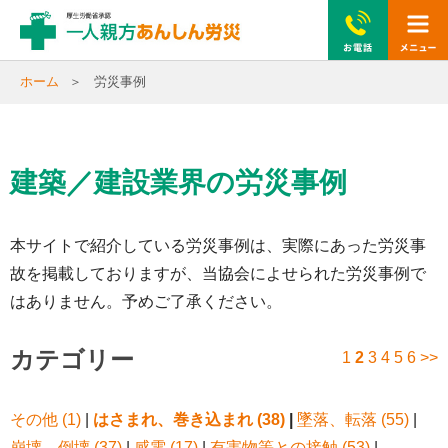
togg
navi
ホーム
労災事例
建築／建設業界の労災事例
本サイトで紹介している労災事例は、実際にあった労災事
故を掲載しておりますが、当協会によせられた労災事例で
はありません。予めご了承ください。
カテゴリー
1
2
3
4
5
6
>>
その他 (1)
|
はさまれ、巻き込まれ (38)
|
墜落、転落 (55)
|
崩壊、倒壊 (37)
|
感電 (17)
|
有害物等との接触 (53)
|