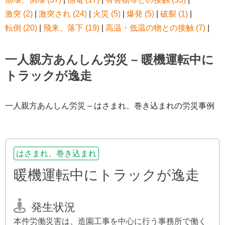
激突 (2)
|
激突され (24)
|
火災 (5)
|
爆発 (5)
|
破裂 (1)
|
転倒 (20)
|
飛来、落下 (19)
|
高温・低温の物との接触 (7)
|
一人親方あんしん労災 – 暖機運転中に
トラックが逸走
一人親方あんしん労災 – はさまれ、巻き込まれの労災事例
はさまれ、巻き込まれ
暖機運転中にトラックが逸走
発生状況
本件労働災害は、造園工事を中心に行う事務所で働く