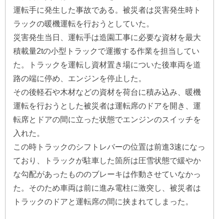
運転手に発生した事故である。被災者は災害発生時ト
ラックの暖機運転を行おうとしていた。
災害発生当日、運転手は造園工事に必要な資材を最大
積載量2tの小型トラックで運搬する作業を担当してい
た。トラックを運転し資材置き場についた後車両を道
路の端に停め、エンジンを停止した。
その後軽石や木材などの資材を荷台に積み込み、暖機
運転を行おうとした被災者は運転席のドアを開き、運
転席とドアの間に立った状態でエンジンのスイッチを
入れた。
この時トラックのシフトレバーの位置は前進3速になっ
ており、トラックが駐車した箇所は圧雪状態で緩やか
な勾配があったもののブレーキは作動させていなかっ
た。そのため車両は前に進み電柱に激突し、被災者は
トラックのドアと運転席の間に挟まれてしまった。