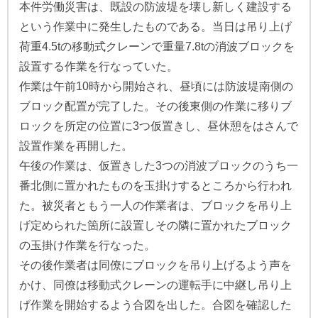
本件労働災害は、既設の防波堤を壊し新しく建設する
という作業中に発生したものである。当日は吊り上げ
荷重4.5tの移動式クレーンで重量7.8tの消波ブロックを
設置する作業を行なっていた。
作業は午前10時から開始され、昼頃には防波堤南側の
ブロック配置が完了した。その後東側の作業に移りブ
ロックを所定の位置に3つ仮置きし、昼休憩をはさんで
設置作業を再開した。
午後の作業は、仮置きした3つの消波ブロックのうち一
番北側に置かれたものを玉掛けするところから行われ
た。被災者ともう一人の作業者は、ブロックを吊り上
げ定められた箇所に設置しその隣に置かれたブロック
の玉掛け作業を行なった。
その後作業者は同僚にブロックを吊り上げるよう声を
かけ、同僚は移動式クレーンの運転手に中継し吊り上
げ作業を開始するよう合図を出した。合図を確認した